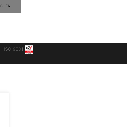
ISO 9001
.
.