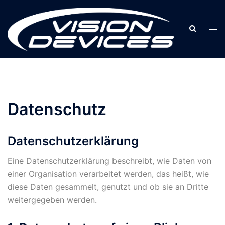
Zum
Inhalt
Suche
Men
springen
ums
Datenschutz
Datenschutzerklärung
Eine Datenschutzerklärung beschreibt, wie Daten von
einer Organisation verarbeitet werden, das heißt, wie
diese Daten gesammelt, genutzt und ob sie an Dritte
weitergegeben werden.