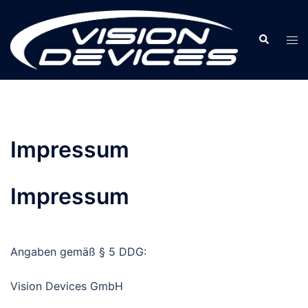
Zum
Inhalt
Suche
Men
springen
ums
Impressum
Impressum
Angaben gemäß § 5 DDG:
Vision Devices GmbH