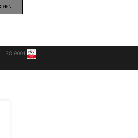
ISO 9001
.
.