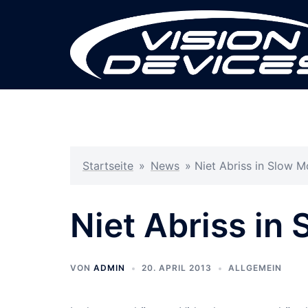
Zum
Inhalt
springen
Startseite
»
News
»
Niet Abriss in Slow M
Niet Abriss in
VON
ADMIN
20. APRIL 2013
ALLGEMEIN